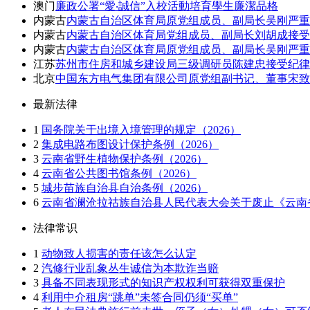
澳门
廉政公署“愛‧誠信”入校活動培育學生廉潔品格
内蒙古
内蒙古自治区体育局原党组成员、副局长吴刚严重
内蒙古
内蒙古自治区体育局党组成员、副局长刘胡成接受
内蒙古
内蒙古自治区体育局原党组成员、副局长吴刚严重
江苏
苏州市住房和城乡建设局三级调研员陈建忠接受纪律
北京
中国东方电气集团有限公司原党组副书记、董事宋
最新法律
1
国务院关于出境入境管理的规定（2026）
2
集成电路布图设计保护条例（2026）
3
云南省野生植物保护条例（2026）
4
云南省公共图书馆条例（2026）
5
城步苗族自治县自治条例（2026）
6
云南省澜沧拉祜族自治县人民代表大会关于废止《云南省
法律常识
1
动物致人损害的责任该怎么认定
2
汽修行业乱象丛生诚信为本欺诈当赔
3
具备不同表现形式的知识产权权利可获得双重保护
4
利用中介租房“跳单”未签合同仍须“买单”