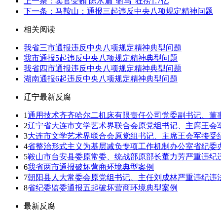
上一条：卖官受贿 陈水扁“驸马”狂捞1.7亿
下一条：马鞍山：通报三起违反中央八项规定精神问题
相关阅读
我省三市通报违反中央八项规定精神典型问题
我市通报5起违反中央八项规定精神典型问题
我省四市通报违反中央八项规定精神典型问题
湖南通报6起违反中央八项规定精神典型问题
辽宁最新反腐
1
通用技术齐齐哈尔二机床有限责任公司党委副书记、董
2
辽宁省大连市文学艺术界联合会原党组书记、主席王会
3
大连市文学艺术界联合会原党组书记、主席王会军接受
4
省整治形式主义为基层减负专项工作机制办公室省纪委
5
鞍山市台安县委原常委、统战部原部长董力芳严重违纪
6
我省两市通报破坏营商环境典型案例
7
朝阳县人大常委会原党组书记、主任刘成林严重违纪违
8
省纪委监委通报五起破坏营商环境典型案例
最新反腐