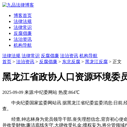
博客首页
法律法规
法律常识
反腐倡廉
法治资讯
机构导航
法律法规
法律常识
反腐倡廉
法治资讯
机构导航
首页
>
法治资讯
>
反腐倡廉
>
东北反腐
>
黑龙江反腐
> 正文
黑龙江省政协人口资源环境委
2025-09-09
来源:中纪委网站
热度:864℃
中央纪委国家监委网站讯 据黑龙江省纪委监委消息:日前
查。
经查,钟志林身为党员领导干部,丧失理想信念,背弃初心使
并收受财物;廉洁底线失守,大肆收受礼金;擅权妄为,将分管领