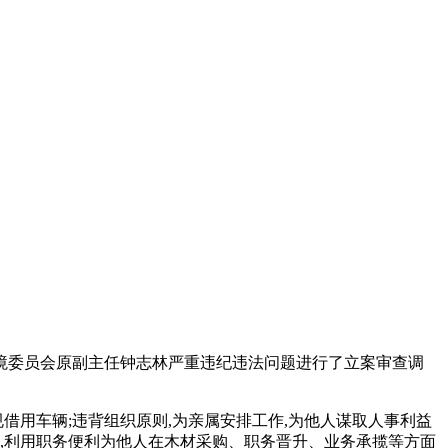
环境委员会原副主任钟志林严重违纪违法问题进行了立案审查调
规借用车辆;违背组织原则,为亲属安排工作,为他人谋取人事利益
具,利用职务便利为他人在木材采购、职务晋升、业务承揽等方面