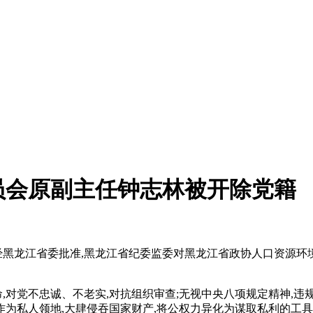
员会原副主任钟志林被开除党籍
,经黑龙江省委批准,黑龙江省纪委监委对黑龙江省政协人口资源
命,对党不忠诚、不老实,对抗组织审查;无视中央八项规定精神,违
域作为私人领地,大肆侵吞国家财产,将公权力异化为谋取私利的工