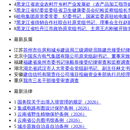
4
黑龙江省农业农村厅乡村产业发展处（农产品加工指导
5
黑龙江省纪委监委驻省卫生健康委员会纪检监察组组长
6
哈电集团原党委常委、纪委书记，国家监委原驻哈电集
7
黑龙江省供销合作社联合社原党组书记、理事会主任赵
8
黑龙江省牡丹江市政协原党组书记、主席王志刚被开除
最新反腐
江苏
苏州市住房和城乡建设局三级调研员陈建忠接受纪律
北京
中国东方电气集团有限公司原党组副书记、董事宋
福建
福建省泉州市委书记张毅恭接受纪律审查和监察调查
湖北
湖北省武汉市人大常委会党组副书记、副主任林文书
安徽
建信信托有限责任公司项目投融资业务部执行总经理
重庆
我市三名干部接受审查调查
最新法律
1
国务院关于出境入境管理的规定（2026）
2
集成电路布图设计保护条例（2026）
3
云南省野生植物保护条例（2026）
4
云南省公共图书馆条例（2026）
5
城步苗族自治县自治条例（2026）