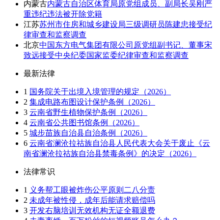
内蒙古
内蒙古自治区体育局原党组成员、副局长吴刚严
重违纪违法被开除党籍
江苏
苏州市住房和城乡建设局三级调研员陈建忠接受纪
律审查和监察调查
北京
中国东方电气集团有限公司原党组副书记、董事宋
致远接受中央纪委国家监委纪律审查和监察调查
最新法律
1
国务院关于出境入境管理的规定（2026）
2
集成电路布图设计保护条例（2026）
3
云南省野生植物保护条例（2026）
4
云南省公共图书馆条例（2026）
5
城步苗族自治县自治条例（2026）
6
云南省澜沧拉祜族自治县人民代表大会关于废止《云
南省澜沧拉祜族自治县禁毒条例》的决定（2026）
法律常识
1
义务帮工眼被炸伤公平原则二八分责
2
未成年被性侵，成年后能请求赔偿吗
3
开发右脑培训无效机构无证全额退费