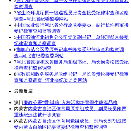
2
河北省生态环境厅原一级巡视员张贵金接受纪律审查和
监察调查
3
省生态环境厅原一级巡视员张贵金接受纪律审查和监察
调查--河北省纪委监委网站
4
中国农业银行河北省分行原党委委员、副行长许树宝接
受纪律审查和监察调查
5
中国石油河北销售分公司党委副书记、总经理郝京接受
纪律审查和监察调查
6
邯郸市丛台区委原书记李书峰接受纪律审查和监察调
查--河北省纪委监委网站
7
河北省数据和政务服务局党组书记、局长侯贵松接受纪
律审查和监察调查
8
省数据和政务服务局党组书记、局长侯贵松接受纪律审
查和监察调查--河北省纪委监委网站
最新反腐
澳门
廉政公署“愛‧誠信”入校活動培育學生廉潔品格
内蒙古
内蒙古自治区体育局原党组成员、副局长吴刚严
重违纪违法被开除党籍
内蒙古
内蒙古自治区体育局党组成员、副局长刘胡成接
受内蒙古自治区纪委监委纪律审查和监察调查