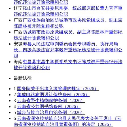
违纪违法被开除党籍和公职
辽宁
鞍山市台安县委原常委、统战部原部长董力芳严重
违纪违法被开除党籍和公职
广西
广西壮族自治区防城港市政协原党组成员、副主席
陈建林被开除党籍和公职
广西
防城港市政协原党组成员、副主席陈建林严重违纪
违法被开除党籍和公职
安徽
寿县人民法院审判委员会原专职委员、执行局局
长、四级高级法官尹本毅严重违纪违法被开除党籍和公
职
海南
屯昌县屯昌中学原党总支书记陈成进严重违纪违法
被开除党籍和公职
最新法律
1
国务院关于出境入境管理的规定（2026）
2
集成电路布图设计保护条例（2026）
3
云南省野生植物保护条例（2026）
4
云南省公共图书馆条例（2026）
5
城步苗族自治县自治条例（2026）
6
云南省澜沧拉祜族自治县人民代表大会关于废止《云
南省澜沧拉祜族自治县禁毒条例》的决定（2026）