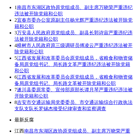
1
南昌市东湖区政协原党组成员、副主席万晓荣严重违纪
违法被开除党籍和公职
2
宜春市委办公室原副主任杨光辉严重违纪违法被开除党
籍和公职
3
万安县人民政府原党组成员、副县长郭诗宙严重违纪违
法被开除党籍和公职
4
樟树市人民政府原三级调研员傅凌云严重违纪违法被开
除党籍和公职
5
江西省发展和改革委员会原党组成员，省粮食和物资储
备局原党组书记、局长路文革严重违纪违法被开除党籍
和公职
6
江西省发展和改革委员会原党组成员，省粮食和物资储
备局原党组书记、局长路文革被开除党籍和公职
7
遂川县委原常委、宣传部原部长谭月琴严重违纪违法被
开除党籍和公职
8
吉安市交通运输局党委委员、市交通运输综合行政执法
支队支队长罗锡杰接受纪律审查和监察调查
最新反腐
江西
南昌市东湖区政协原党组成员、副主席万晓荣严重