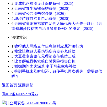
2
集成电路布图设计保护条例（2026）
3
云南省野生植物保护条例（2026）
4
云南省公共图书馆条例（2026）
5
城步苗族自治县自治条例（2026）
6
云南省澜沧拉祜族自治县人民代表大会关于废止《云
南省澜沧拉祜族自治县禁毒条例》的决定（2026）
法律常识
1
骗得他人网络支付信息侵财应属诈骗行为
2
物业阻拦致人受伤场所有责补充赔偿
3
大豆霉变索赔亿元理清责任赔偿三成
4
比赛掰腕骨折索赔自甘风险损失自担
5
婚姻期间丈夫深造 妻子可获家务补偿
6
捡到手机未及时归还，致使手机再次丢失，需要赔偿
吗？
返回首页
返回顶部
蜀ICP备14005278号-5
川公网安备 51142402000126号