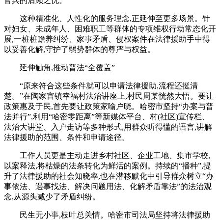
官兵的后顾之忧。
这种精准化、人性化的服务理念,正延伸至更多场景。针
对妇女、未成年人、困难职工等群体的专项维权行动常态化开
展,一桩桩赡养纠纷、家事矛盾、侵权案件在法律援助手中得
以妥善化解,守护了弱势群体的尊严与权益。
延伸触角,推动普法“全覆盖”
“原来符合这些条件就可以申请法律援助,流程还挺清
楚。”在陶家宫镇幸福村法治讲座上,村民周某恍然大悟。要让
政策惠及于民,首先要让政策家喻户晓。哈密市坚持“办案与普
法并行”,利用“哈密零距离”等新媒体平台、村(社区)宣传栏、
法治大讲堂、入户走访等多种形式,用群众听得懂的语言,讲解
法律援助的范围、条件和申请途径。
工作人员更是主动走进乡村社区、企业工地、集市学校,
以案释法,将枯燥的法条转化为鲜活的案例。持续的“播种”,提
升了法律援助的社会知晓率,也在潜移默化中引导群众树立“办
事依法、遇事找法、解决问题用法、化解矛盾靠法”的法治观
念,从源头减少了矛盾纠纷。
民生无小事,枝叶总关情。哈密市司法局坚持将法律援助