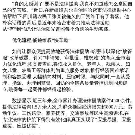
“真的太感谢了!要不是法律援助,我真不知道该怎么拿回自
己的辛苦钱。”近日,在新疆维吾尔自治区哈密市法律援助中心
的帮助下,四川籍农民工张某被拖欠的工资终于有了着落。他
朴实话语的背后,是近年来哈密市着力推动法律援助
从“有”到“优”,让法治阳光普照每个角落的生动实践。
优化流程,畅通维权“快车道”
如何让群众便捷高效地获得法律援助?哈密市以深化“放管
服”改革破题。针对“申请繁、审批慢、维权难”的痛点,全市着
力优化流程,拓宽覆盖面,将低收入群体、老年人、残疾人、妇
女儿童、农民工等群体列为重点服务对象,推行经济困难承诺
制和容缺受理,大幅精简材料、压缩时限。与此同时,一套从受
理、指派、办理到监督、回访的全链条质量管控机制同步建
立,确保每一起案件都经得起检验。
数据显示,近三年来,全市累计办理法律援助案件4500余件,
提供法律咨询1.5万余人次,为群众挽回经济损失超800万元。劳
动争议、工伤赔偿、赡养抚养、交通事故等民生高频诉求,在
专业法律的护航下得到有效化解,真正实现了“应援尽援、应援
速援、应援优援”。