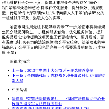
作为维护社会公平正义、保障困难群众合法权益的“民心工
程”,紧扣群众急难愁盼,持续在优化服务、提升质效、拓展覆
盖、传递温情上深耕细作,让“法律面前人人平等”的承诺,化为
一桩桩触手可及、温暖人心的实事。
哈密市司法局党组书记洪燕表示:下一步,哈密市将持续聚
焦民众所思所盼,进一步延伸服务触角、优化服务体验、提升
服务品质,让法律援助这项民生工程更接地气、更具质感、更
有温度,以扎实有力的法治保障,擦亮平安哈密、法治哈密的幸
福底色,让公平正义的阳光照亮每一个需要温暖的角落。(李瀚
麒 王黎)
编辑:刘海滨
上一条：2013年中国十大公益诉讼评选推荐案例
下一条：全国助残日：吉林省各地开展多种活动情暖特
殊人群
相关阅读
法律捍卫荣耀法援情暖老兵——信阳市法律援助中心开
展服务退役军人法律服务活动
南京栖霞把法律援助服务搬到城市“流量入口”