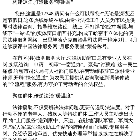
构建矩阵,打造服务“零距离”
“您好,这里是12348,请问有什么可以帮您?”无论是深夜还
是节假日,这条热线始终在线,由专业法律工作人员为市民提供
即时法律咨询、指导维权路径。线上“不打烊”的空中桥梁,与
线下“一站式”的实体窗口相互补充,构成了哈密市立体化的便
民法律服务网络。巴里坤哈萨克自治县司法局于艳萍3月、4月
连续获评中国法律服务网“月服务明星”荣誉称号。
在市区(县)政务服务大厅,法律援助窗口总有专业人员在
岗,实现咨询、申请、初审“一窗通办”。聚焦“讨薪难”这一民生
痛点,哈密市司法局与人社部门联动,在劳动维权窗口派驻专业
律师,开辟“绿色通道”,为农民工提供从咨询取证到调解仲裁
的“全流程”服务,有力守护了劳动者的合法权益。
聚焦群体,传递法治“暖温度”
法律援助,不仅要解决法律问题,更要传递司法温度。对于
行动不便的老年人、残疾人等特殊群体,工作人员主动走出大
厅,将“上门服务”送到家中、床边。在驻地部队军营、军属大
院,“军人军属法律援助工作站”的牌匾醒目而温暖,专属服务
岗、免经济困难审查、优先快速办理等举措,实实在在解决了