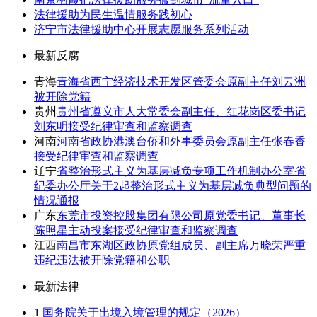
法律援助为民生温情服务践初心
济宁市法律援助中心开展志愿服务系列活动
最新反腐
青海
青海省西宁经济技术开发区管委会原副主任刘云洲
被开除党籍
贵州
贵州省遵义市人大常委会副主任、红花岗区委书记
刘东明接受纪律审查和监察调查
河南
河南省政协港澳台侨和外事委员会原副主任张春香
接受纪律审查和监察调查
辽宁
省整治形式主义为基层减负专项工作机制办公室省
纪委办公厅关于2起整治形式主义为基层减负典型问题的
情况通报
广东
东莞市投资控股集团有限公司原党委书记、董事长
陈照星主动投案接受纪律审查和监察调查
江西
南昌市东湖区政协原党组成员、副主席万晓荣严重
违纪违法被开除党籍和公职
最新法律
1
国务院关于出境入境管理的规定（2026）