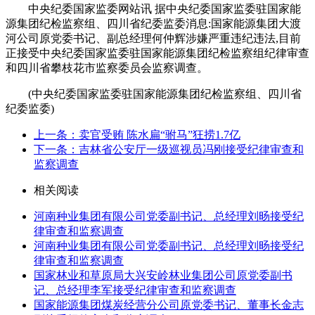
中央纪委国家监委网站讯 据中央纪委国家监委驻国家能
源集团纪检监察组、四川省纪委监委消息:国家能源集团大渡
河公司原党委书记、副总经理何仲辉涉嫌严重违纪违法,目前
正接受中央纪委国家监委驻国家能源集团纪检监察组纪律审查
和四川省攀枝花市监察委员会监察调查。
(中央纪委国家监委驻国家能源集团纪检监察组、四川省
纪委监委)
上一条：卖官受贿 陈水扁“驸马”狂捞1.7亿
下一条：吉林省公安厅一级巡视员冯刚接受纪律审查和
监察调查
相关阅读
河南种业集团有限公司党委副书记、总经理刘旸接受纪
律审查和监察调查
河南种业集团有限公司党委副书记、总经理刘旸接受纪
律审查和监察调查
国家林业和草原局大兴安岭林业集团公司原党委副书
记、总经理李军接受纪律审查和监察调查
国家能源集团煤炭经营分公司原党委书记、董事长金志