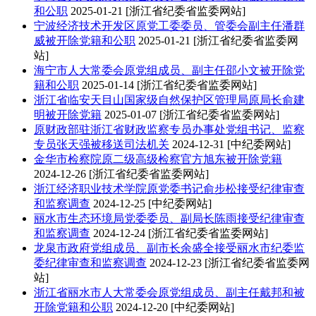
和公职
2025-01-21
[浙江省纪委省监委网站]
宁波经济技术开发区原党工委委员、管委会副主任潘群
威被开除党籍和公职
2025-01-21
[浙江省纪委省监委网
站]
海宁市人大常委会原党组成员、副主任邵小文被开除党
籍和公职
2025-01-14
[浙江省纪委省监委网站]
浙江省临安天目山国家级自然保护区管理局原局长俞建
明被开除党籍
2025-01-07
[浙江省纪委省监委网站]
原财政部驻浙江省财政监察专员办事处党组书记、监察
专员张天强被移送司法机关
2024-12-31
[中纪委网站]
金华市检察院原二级高级检察官方旭东被开除党籍
2024-12-26
[浙江省纪委省监委网站]
浙江经济职业技术学院原党委书记俞步松接受纪律审查
和监察调查
2024-12-25
[中纪委网站]
丽水市生态环境局党委委员、副局长陈雨接受纪律审查
和监察调查
2024-12-24
[浙江省纪委省监委网站]
龙泉市政府党组成员、副市长余盛全接受丽水市纪委监
委纪律审查和监察调查
2024-12-23
[浙江省纪委省监委网
站]
浙江省丽水市人大常委会原党组成员、副主任戴邦和被
开除党籍和公职
2024-12-20
[中纪委网站]