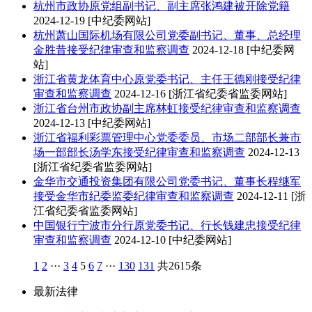
杭州市政协原党组副书记、副主席张鸿建被开除党籍
2024-12-19
[中纪委网站]
杭州萧山国际机场有限公司党委副书记、董事、总经理
金胜昔接受纪律审查和监察调查
2024-12-18
[中纪委网
站]
浙江省黄龙体育中心原党委书记、主任王德刚接受纪律
审查和监察调查
2024-12-16
[浙江省纪委省监委网站]
浙江省台州市政协副主席林虹接受纪律审查和监察调查
2024-12-13
[中纪委网站]
浙江省福利彩票管理中心党委委员、市场二部部长兼市
场一部部长汤学东接受纪律审查和监察调查
2024-12-13
[浙江省纪委省监委网站]
金华市交通投资集团有限公司党委书记、董事长程继军
接受金华市纪委监委纪律审查和监察调查
2024-12-11
[浙
江省纪委省监委网站]
中国银行宁波市分行原党委书记、行长钱建忠接受纪律
审查和监察调查
2024-12-10
[中纪委网站]
1
2
···
3
4
5
6
7
···
130
131
共2615条
最新法律