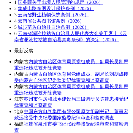
1
国务院关于出境入境管理的规定（2026）
2
集成电路布图设计保护条例（2026）
3
云南省野生植物保护条例（2026）
4
云南省公共图书馆条例（2026）
5
城步苗族自治县自治条例（2026）
6
云南省澜沧拉祜族自治县人民代表大会关于废止《云
南省澜沧拉祜族自治县禁毒条例》的决定（2026）
最新反腐
内蒙古
内蒙古自治区体育局原党组成员、副局长吴刚严
重违纪违法被开除党籍
内蒙古
内蒙古自治区体育局党组成员、副局长刘胡成接
受内蒙古自治区纪委监委纪律审查和监察调查
内蒙古
内蒙古自治区体育局原党组成员、副局长吴刚严
重违纪违法被开除党籍
江苏
苏州市住房和城乡建设局三级调研员陈建忠接受纪
律审查和监察调查
北京
中国东方电气集团有限公司原党组副书记、董事宋
致远接受中央纪委国家监委纪律审查和监察调查
福建
福建省泉州市委书记张毅恭接受纪律审查和监察调
查