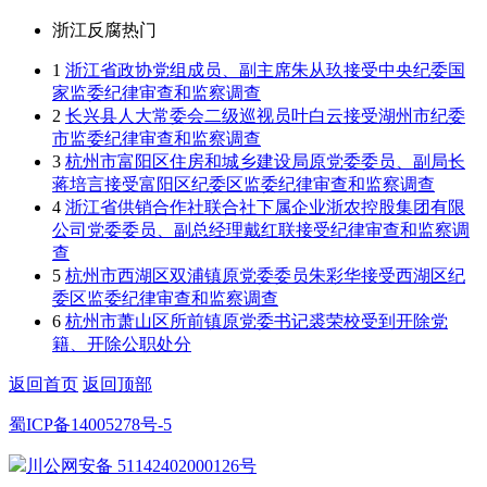
浙江反腐热门
1
浙江省政协党组成员、副主席朱从玖接受中央纪委国
家监委纪律审查和监察调查
2
长兴县人大常委会二级巡视员叶白云接受湖州市纪委
市监委纪律审查和监察调查
3
杭州市富阳区住房和城乡建设局原党委委员、副局长
蒋培言接受富阳区纪委区监委纪律审查和监察调查
4
浙江省供销合作社联合社下属企业浙农控股集团有限
公司党委委员、副总经理戴红联接受纪律审查和监察调
查
5
杭州市西湖区双浦镇原党委委员朱彩华接受西湖区纪
委区监委纪律审查和监察调查
6
杭州市萧山区所前镇原党委书记裘荣校受到开除党
籍、开除公职处分
返回首页
返回顶部
蜀ICP备14005278号-5
川公网安备 51142402000126号