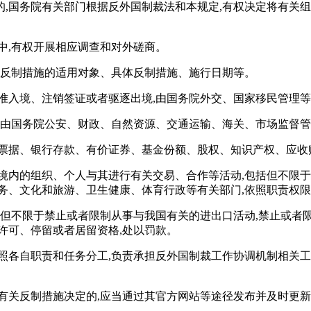
,国务院有关部门根据反外国制裁法和本规定,有权决定将有关
中,有权开展相应调查和对外磋商。
确反制措施的适用对象、具体反制措施、施行日期等。
准入境、注销签证或者驱逐出境,由国务院外交、国家移民管理等
,由国务院公安、财政、自然资源、交通运输、海关、市场监督管
、票据、银行存款、有价证券、基金份额、股权、知识产权、应收
国境内的组织、个人与其进行有关交易、合作等活动,包括但不限
务、文化和旅游、卫生健康、体育行政等有关部门,依照职责权
括但不限于禁止或者限制从事与我国有关的进出口活动,禁止或者限
许可、停留或者居留资格,处以罚款。
按照各自职责和任务分工,负责承担反外国制裁工作协调机制相关
有关反制措施决定的,应当通过其官方网站等途径发布并及时更