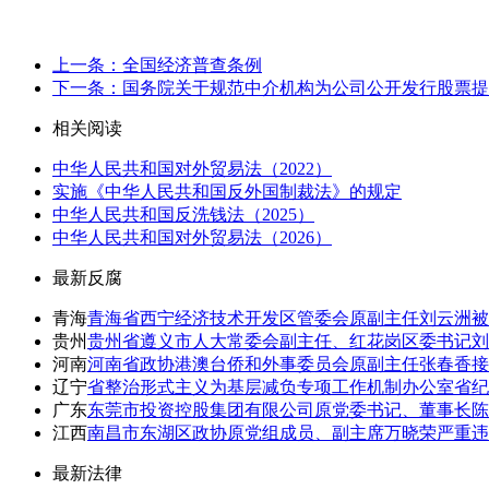
上一条：全国经济普查条例
下一条：国务院关于规范中介机构为公司公开发行股票提供
相关阅读
中华人民共和国对外贸易法（2022）
实施《中华人民共和国反外国制裁法》的规定
中华人民共和国反洗钱法（2025）
中华人民共和国对外贸易法（2026）
最新反腐
青海
青海省西宁经济技术开发区管委会原副主任刘云洲被
贵州
贵州省遵义市人大常委会副主任、红花岗区委书记刘
河南
河南省政协港澳台侨和外事委员会原副主任张春香接
辽宁
省整治形式主义为基层减负专项工作机制办公室省纪
广东
东莞市投资控股集团有限公司原党委书记、董事长陈
江西
南昌市东湖区政协原党组成员、副主席万晓荣严重违
最新法律