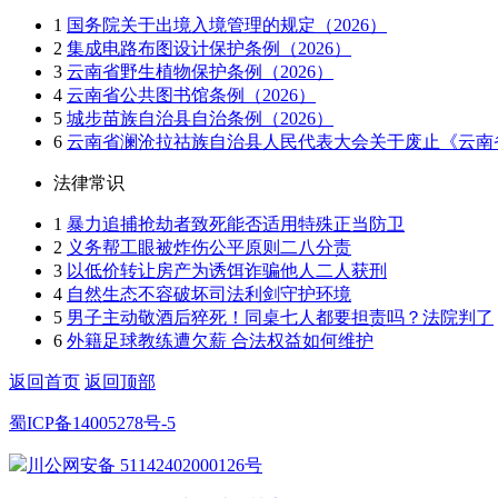
1
国务院关于出境入境管理的规定（2026）
2
集成电路布图设计保护条例（2026）
3
云南省野生植物保护条例（2026）
4
云南省公共图书馆条例（2026）
5
城步苗族自治县自治条例（2026）
6
云南省澜沧拉祜族自治县人民代表大会关于废止《云南省
法律常识
1
暴力追捕抢劫者致死能否适用特殊正当防卫
2
义务帮工眼被炸伤公平原则二八分责
3
以低价转让房产为诱饵诈骗他人二人获刑
4
自然生态不容破坏司法利剑守护环境
5
男子主动敬酒后猝死！同桌七人都要担责吗？法院判了
6
外籍足球教练遭欠薪 合法权益如何维护
返回首页
返回顶部
蜀ICP备14005278号-5
川公网安备 51142402000126号