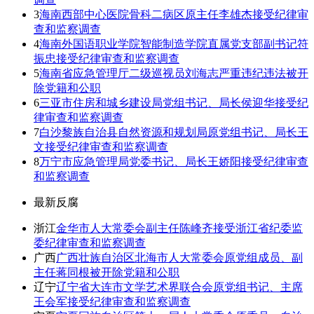
3
海南西部中心医院骨科二病区原主任李雄杰接受纪律审
查和监察调查
4
海南外国语职业学院智能制造学院直属党支部副书记符
振忠接受纪律审查和监察调查
5
海南省应急管理厅二级巡视员刘海志严重违纪违法被开
除党籍和公职
6
三亚市住房和城乡建设局党组书记、局长侯迎华接受纪
律审查和监察调查
7
白沙黎族自治县自然资源和规划局原党组书记、局长王
文接受纪律审查和监察调查
8
万宁市应急管理局党委书记、局长王娇阳接受纪律审查
和监察调查
最新反腐
浙江
金华市人大常委会副主任陈峰齐接受浙江省纪委监
委纪律审查和监察调查
广西
广西壮族自治区北海市人大常委会原党组成员、副
主任蒋同根被开除党籍和公职
辽宁
辽宁省大连市文学艺术界联合会原党组书记、主席
王会军接受纪律审查和监察调查