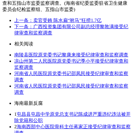
查和五指山市监委监察调查。(海南省纪委监委驻省卫生健康
委员会纪检监察组、五指山市监委)
上一条：卖官受贿 陈水扁“驸马”狂捞1.7亿
下一条：广西投资集团有限公司副总经理黎敦满接受纪
律审查和监察调查
相关阅读
南陵县医院原党委书记黎康来接受纪律审查和监察调查
凉山州第二人民医院原党委书记季小平接受纪律审查和
监察调查
河南省人民医院原党委书记邵凤民接受纪律审查和监察
调查
河南省人民医院原党委书记邵凤民接受纪律审查和监察
调查
海南最新反腐
1
屯昌县屯昌中学原党总支书记陈成进严重违纪违法被开
除党籍和公职
2
海南西部中心医院骨科主任蒋家正接受纪律审查和监察
调查