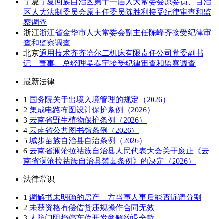
宁夏
宁夏回族自治区第十一届人大常委会原委员、自治
区人大法制委员会原主任委员陈胜利接受纪律审查和监
察调查
浙江
浙江省金华市人大常委会副主任陈峰齐接受纪律审
查和监察调查
北京
通用技术齐齐哈尔二机床有限责任公司党委副书
记、董事、总经理吴春宇接受纪律审查和监察调查
最新法律
1
国务院关于出境入境管理的规定（2026）
2
集成电路布图设计保护条例（2026）
3
云南省野生植物保护条例（2026）
4
云南省公共图书馆条例（2026）
5
城步苗族自治县自治条例（2026）
6
云南省澜沧拉祜族自治县人民代表大会关于废止《云
南省澜沧拉祜族自治县禁毒条例》的决定（2026）
法律常识
1
调解书未明确的房产一方当事人事后能否诉请分割
2
未获资格有偿借贷违规操作合同无效
3
人防门阻挡停车位开发商解约退全款