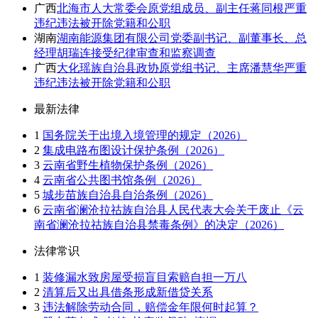
广西
北海市人大常委会原党组成员、副主任蒋同根严重
违纪违法被开除党籍和公职
湖南
湖南能源集团有限公司党委副书记、副董事长、总
经理胡瑞连接受纪律审查和监察调查
广西
大化瑶族自治县政协原党组书记、主席潘慧华严重
违纪违法被开除党籍和公职
最新法律
1
国务院关于出境入境管理的规定（2026）
2
集成电路布图设计保护条例（2026）
3
云南省野生植物保护条例（2026）
4
云南省公共图书馆条例（2026）
5
城步苗族自治县自治条例（2026）
6
云南省澜沧拉祜族自治县人民代表大会关于废止《云
南省澜沧拉祜族自治县禁毒条例》的决定（2026）
法律常识
1
装修漏水致房屋受损盲目索赔自担一万八
2
清算后又出具借条形成新借贷关系
3
违法解除劳动合同，赔偿金年限何时起算？