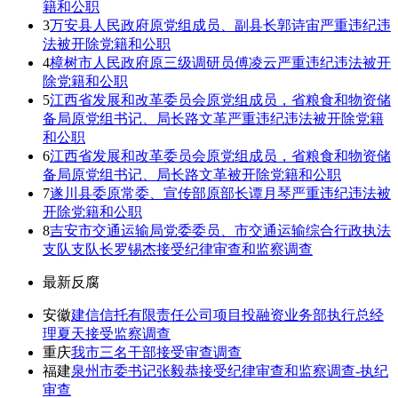
籍和公职
3
万安县人民政府原党组成员、副县长郭诗宙严重违纪违
法被开除党籍和公职
4
樟树市人民政府原三级调研员傅凌云严重违纪违法被开
除党籍和公职
5
江西省发展和改革委员会原党组成员，省粮食和物资储
备局原党组书记、局长路文革严重违纪违法被开除党籍
和公职
6
江西省发展和改革委员会原党组成员，省粮食和物资储
备局原党组书记、局长路文革被开除党籍和公职
7
遂川县委原常委、宣传部原部长谭月琴严重违纪违法被
开除党籍和公职
8
吉安市交通运输局党委委员、市交通运输综合行政执法
支队支队长罗锡杰接受纪律审查和监察调查
最新反腐
安徽
建信信托有限责任公司项目投融资业务部执行总经
理夏天接受监察调查
重庆
我市三名干部接受审查调查
福建
泉州市委书记张毅恭接受纪律审查和监察调查-执纪
审查