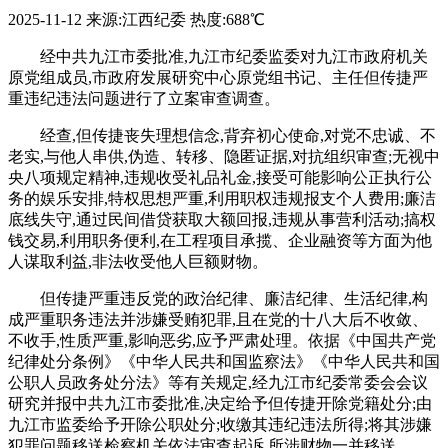
2025-11-12
来源:江西纪委
热度:688℃
经中共九江市委批准,九江市纪委监委对九江市政府机关
原党组成员,市政府发展研究中心原党组书记、主任但传捷严
重违纪违法问题进行了立案审查调查。
经查,但传捷丧失理想信念,背弃初心使命,对党不忠诚、不
老实,与他人串供,伪造、转移、隐匿证据,对抗组织审查;无视中
央八项规定精神,违规收受礼品礼金,接受可能影响公正执行公
务的娱乐安排,特权思想严重,利用职权违规报支个人费用;廉洁
底线失守,通过民间借贷获取大额回报,违规从事营利活动;搞权
钱交易,利用职务便利,在工程项目承揽、企业融资等方面为他
人谋取利益,非法收受他人巨额财物。
但传捷严重违反党的政治纪律、廉洁纪律、生活纪律,构
成严重职务违法并涉嫌受贿犯罪,且在党的十八大后不收敛、
不收手,性质严重,影响恶劣,应予严肃处理。依据《中国共产党
纪律处分条例》《中华人民共和国监察法》《中华人民共和国
公职人员政务处分法》等有关规定,经九江市纪委常委会会议
研究并报中共九江市委批准,决定给予但传捷开除党籍处分;由
九江市监委给予开除公职处分;收缴其违纪违法所得;将其涉嫌
犯罪问题移送检察机关依法审查起诉,所涉财物一并移送。