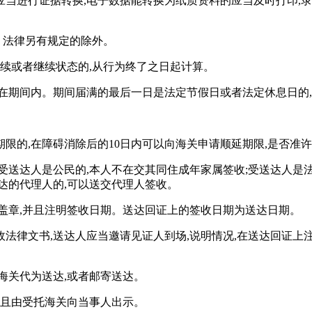
当进行证据转换,电子数据能转换为纸质资料的应当及时打印,
。法律另有规定的除外。
连续或者继续状态的,从行为终了之日起计算。
在期间内。期间届满的最后一日是法定节假日或者法定休息日的
限的,在障碍消除后的10日内可以向海关申请顺延期限,是否准许
受送达人是公民的,本人不在交其同住成年家属签收;受送达人是
达的代理人的,可以送交代理人签收。
盖章,并且注明签收日期。送达回证上的签收日期为送达日期。
法律文书,送达人应当邀请见证人到场,说明情况,在送达回证上注
海关代为送达,或者邮寄送达。
并且由受托海关向当事人出示。