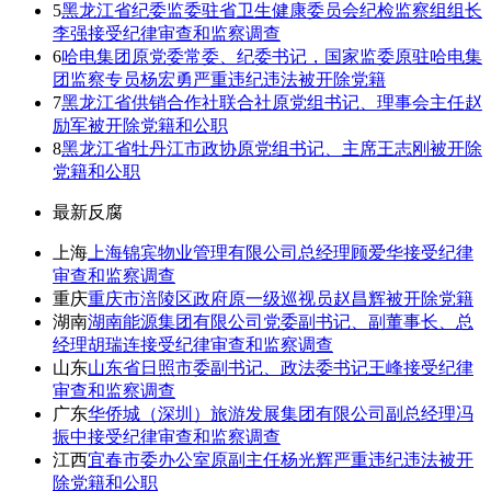
5
黑龙江省纪委监委驻省卫生健康委员会纪检监察组组长
李强接受纪律审查和监察调查
6
哈电集团原党委常委、纪委书记，国家监委原驻哈电集
团监察专员杨宏勇严重违纪违法被开除党籍
7
黑龙江省供销合作社联合社原党组书记、理事会主任赵
励军被开除党籍和公职
8
黑龙江省牡丹江市政协原党组书记、主席王志刚被开除
党籍和公职
最新反腐
上海
上海锦宾物业管理有限公司总经理顾爱华接受纪律
审查和监察调查
重庆
重庆市涪陵区政府原一级巡视员赵昌辉被开除党籍
湖南
湖南能源集团有限公司党委副书记、副董事长、总
经理胡瑞连接受纪律审查和监察调查
山东
山东省日照市委副书记、政法委书记王峰接受纪律
审查和监察调查
广东
华侨城（深圳）旅游发展集团有限公司副总经理冯
振中接受纪律审查和监察调查
江西
宜春市委办公室原副主任杨光辉严重违纪违法被开
除党籍和公职