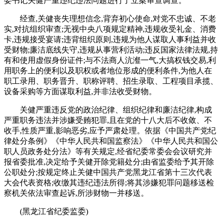
委书记关健严重违纪违法问题进行了立案审查调查。
经查,关健丧失理想信念,背弃初心使命,对党不忠诚、不老
实,对抗组织审查;无视中央八项规定精神,违规收受礼金、消费
卡,违规接受宴请;违背组织原则,违规为他人谋取人事利益并收
受财物;廉洁底线失守,违规从事营利活动;违反国家法律法规,持
有和使用虚假身份证件;与不法商人沆瀣一气,大搞权钱交易,利
用职务上的便利以及职权或者地位形成的便利条件,为他人在
职工录用、职务晋升、职称评聘、招生录取、工程项目承揽、
设备采购等方面谋取利益,并非法收受财物。
关健严重违反党的政治纪律、组织纪律和廉洁纪律,构成
严重职务违法并涉嫌受贿犯罪,且在党的十八大后不收敛、不
收手,性质严重,影响恶劣,应予严肃处理。依据《中国共产党纪
律处分条例》《中华人民共和国监察法》《中华人民共和国公
职人员政务处分法》等有关规定,经省纪委常委会会议研究并
报省委批准,决定给予关健开除党籍处分;由省监委给予其开除
公职处分;按规定终止关健中国共产党黑龙江省第十三次代表
大会代表资格;收缴其违纪违法所得;将其涉嫌犯罪问题移送检
察机关依法审查起诉,所涉财物一并移送。
(黑龙江省纪委监委)