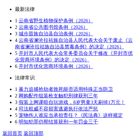
最新法律
1
云南省野生植物保护条例（2026）
2
云南省公共图书馆条例（2026）
3
城步苗族自治县自治条例（2026）
4
云南省澜沧拉祜族自治县人民代表大会关于废止《云
南省澜沧拉祜族自治县禁毒条例》的决定（2026）
5
开封市人民代表大会常务委员会关于修改《开封市优
化营商环境条例》的决定（2026）
6
开封市优化营商环境条例（2026）
法律常识
1
暴力追捕抢劫者致死能否适用特殊正当防卫
2
网购配件组装枪支触犯刑律获刑三年
3
假装上网课暗自玩游戏，8岁男童3天刷掉1万元！
4
司法权威不容损害逃避执行依法严惩
5
宠物伤人谁应当承担责任？《民法典》这样规定
6
明知犯罪仍帮结算获刑一年罚金三千
返回首页
返回顶部